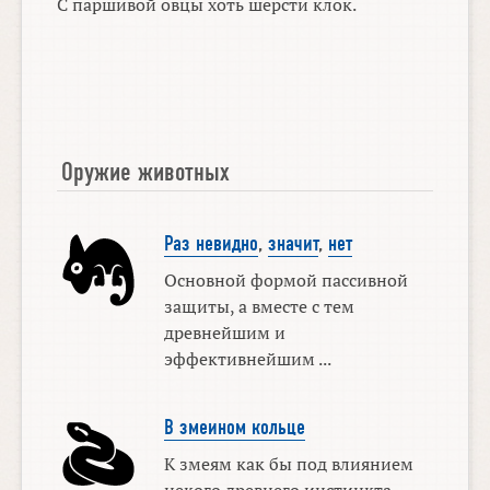
С паршивой овцы хоть шерсти клок.
Оружие животных
Раз невидно
,
значит
,
нет
Основной формой пассивной
защиты, а вместе с тем
древнейшим и
эффективнейшим ...
В змеином кольце
К змеям как бы под влиянием
некого древнего инстинкта