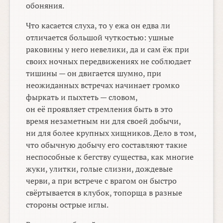
обоняния.
Что касается слуха, то у ежа он едва ли
отличается большой чуткостью: ушные
раковины у него невелики, да и сам ёж при
своих ночных передвижениях не соблюдает
тишины — он двигается шумно, при
неожиданных встречах начинает громко
фыркать и пыхтеть — словом,
он её проявляет стремления быть в это
время незаметным ни для своей добычи,
ни для более крупных хищников. Дело в том,
что обычную добычу его составляют такие
неспособные к бегству существа, как многие
жуки, улитки, голые слизни, дождевые
черви, а при встрече с врагом он быстро
свёртывается в клубок, топорща в разные
стороны острые иглы.