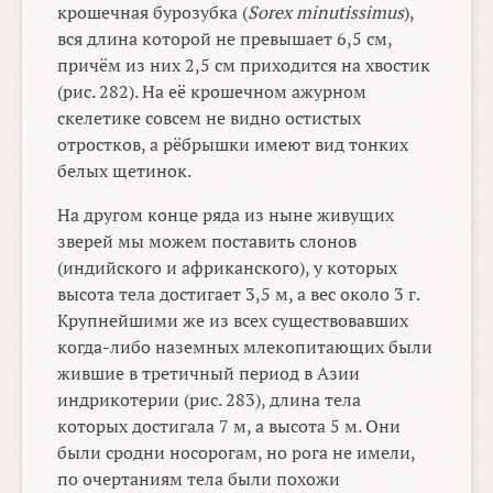
крошечная бурозубка (
Sorex minutissimus
),
вся длина которой не превышает 6,5 см,
причём из них 2,5 см приходится на хвостик
(рис. 282). На её крошечном ажурном
скелетике совсем не видно остистых
отростков, а рёбрышки имеют вид тонких
белых щетинок.
На другом конце ряда из ныне живущих
зверей мы можем поставить слонов
(индийского и африканского), у которых
высота тела достигает 3,5 м, а вес около 3 г.
Крупнейшими же из всех существовавших
когда-либо наземных млекопитающих были
жившие в третичный период в Азии
индрикотерии (рис. 283), длина тела
которых достигала 7 м, а высота 5 м. Они
были сродни носорогам, но рога не имели,
по очертаниям тела были похожи