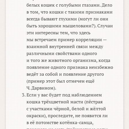
белых кошек с голубыми глазами. Дело
в том, что кошки с такими признаками
всегда бывают глухими (могут ли они
быть хорошими мышеловами?). Случаи
эти интересны тем, что здесь
мы встречаем пример корреляции —
взаимной внутренней связи между
различными свойствами одного
и того же животного организма, когда
появление одного признака неизбежно
ведёт за собой и появление другого
(пример этот был отмечен ещё
Ч. Дарвином).
Если у вас будет под наблюдением
кошка трёхцветной масти (пёстрая
с участками чёрной, белой и жёлтой
окраски), проследите, не появится ли
в её потомстве котёнка-самца,