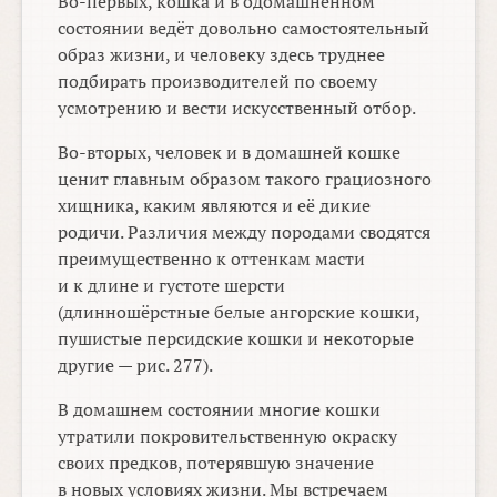
Во-первых, кошка и в одомашненном
состоянии ведёт довольно самостоятельный
образ жизни, и человеку здесь труднее
подбирать производителей по своему
усмотрению и вести искусственный отбор.
Во-вторых, человек и в домашней кошке
ценит главным образом такого грациозного
хищника, каким являются и её дикие
родичи. Различия между породами сводятся
преимущественно к оттенкам масти
и к длине и густоте шерсти
(длинношёрстные белые ангорские кошки,
пушистые персидские кошки и некоторые
другие — рис. 277).
В домашнем состоянии многие кошки
утратили покровительственную окраску
своих предков, потерявшую значение
в новых условиях жизни. Мы встречаем