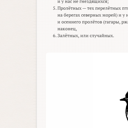
и у нас не гнездящихся;
Пролётных — тех перелётных пти
на берегах северных морей) и у 
и осеннего пролётов (гагары, рж
наконец,
Залётных, или случайных.