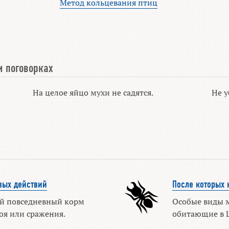
Метод кольцевания птиц
и поговорках
На целое яйцо мухи не садятся.
Не у
вых действий
После которых 
й повседневный корм
Особые виды м
оя или сражения.
обитающие в Ц