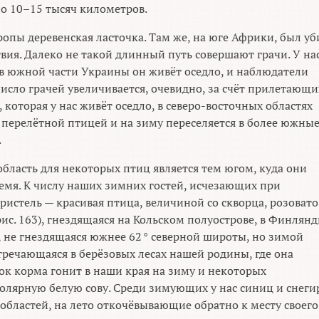
ло
10–15
тысяч километров.
ропы деревенская ласточка. Там же, на юге Африки, был уб
твия. Далеко не такой длинный путь совершают грачи. У на
 в южной части Украины он живёт оседло, и наблюдатели
число грачей увеличивается, очевидно, за счёт прилетающи
а, которая у нас живёт оседло, в северо-восточных областях
 перелётной птицей и на зиму переселяется в более южны
.
бласть для некоторых птиц является тем югом, куда они
емя. К числу наших зимних гостей, исчезающих при
истель — красивая птица, величиной со скворца, розовато
. рис. 163), гнездящаяся на Кольском полуострове, в Финлян
, не гнездящаяся южнее 62
°
северной широты, но зимой
речающаяся в берёзовых лесах нашей родины, где она
ок корма гонит в наши края на зиму и некоторых
лярную белую сову. Среди зимующих у нас синиц и снеги
областей, на лето откочёвывающие обратно к месту своего