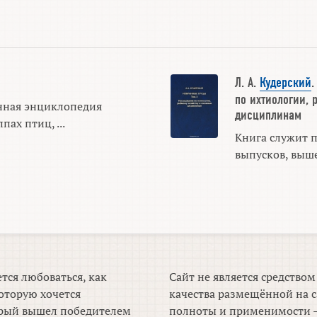
Л. А.
Кудерский
по ихтиологии,
нная энциклопедия
дисциплинам
пах птиц, ...
Книга служит 
выпусков, вышед
тся любоваться, как
Сайт не является средство
оторую хочется
качества размещённой на с
торый вышел победителем
полноты и применимости —