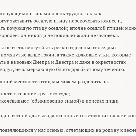
 кочующими птицами очень трудно, так как
гут заставить оседлую птицу перекочевать южнее и,
ать кочующую птицу оседлой; вполне оседлой птицей мож
воробей: он никогда не покидает жилище человека.
ы не всегда могут быть резко отделены от оседлых
упомянутые выше грачи, а также кряковые утки, которые
ть в низовьях Днепра и Днестра и даже в окрестностях
 воду», не замерзающую благодаря быстрому течению.
данной местности птиц мы можем разделить на:
ости в течение круглого года;
ткочёвывают (обыкновенно зимой) в поисках пищи
дно весной для вывода птенцов и отлетающих на юг в ко
оявляющихся у нас осенью, отлетающих на родину к весн