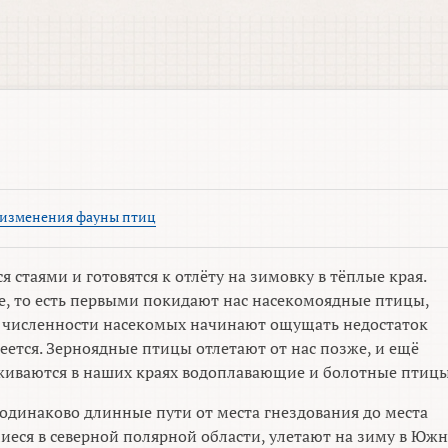
 изменения фауны птиц
стаями и готовятся к отлёту на зимовку в тёплые края.
е, то есть первыми покидают нас насекомоядные птицы,
м численности насекомых начинают ощущать недостаток
меется. Зерноядные птицы отлетают от нас позже, и ещё
живаются в наших краях водоплавающие и болотные птицы
одинаково длинные пути от места гнездования до места
иеся в северной полярной области, улетают на зиму в Юж