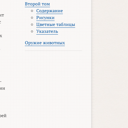
Второй том
Содержание
ит
Рисунки
с
Цветные таблицы
Указатель
х
Оружие животных
е
-
дии
рей