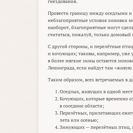
гнездования.
Провести границу между оседлыми и
неблагоприятные условия зимовки мо
наоборот, благоприятные могут сдел
считаться, пожалуй, только домовый 
С другой стороны, и перелётные птиц
и кочующих; таковы, например, уже 
в более мягкие зимы остаются зимова
Ленинграда, если найдут там «живую
Таким образом, всех встречаемых в 
Оседлых, живущих в одной местн
Кочующих, которые временно о
в соседние области;
Перелётных, прилетающих ежего
лета или осенью;
Зимующих — перелётных птиц, п