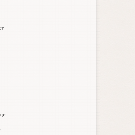
ет
нце
е