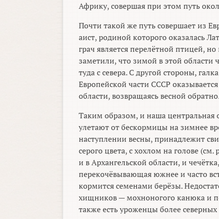
Африку, совершая при этом путь око
Почти такой же путь совершает из Ев
аист, родиной которого оказалась Ла
грач является перелётной птицей, но
заметили, что зимой в этой области 
туда с севера. С другой стороны, галк
Европейской части СССР оказывается
области, возвращаясь весной обратно
Таким образом, и наша центральная о
улетают от бескормицы на зимнее вр
наступлении весны, принадлежит свир
серого цвета, с хохлом на голове (см
и в Архангельской области, и чечётка
перекочёвывающая южнее и часто вст
кормится семенами берёзы. Недостат
хищников — мохноногого канюка и по
также есть уроженцы более северных 