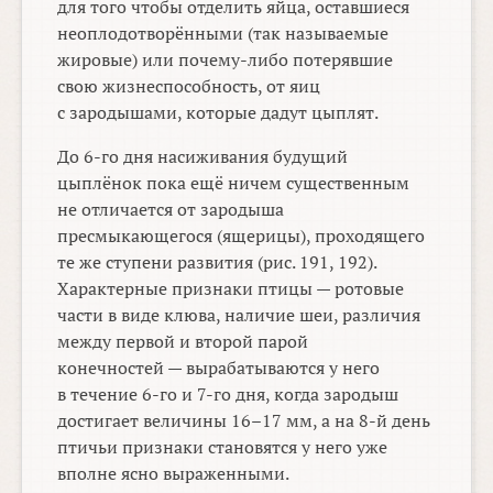
для того чтобы отделить яйца, оставшиеся
неоплодотворёнными (так называемые
жировые) или почему-либо потерявшие
свою жизнеспособность, от яиц
с зародышами, которые дадут цыплят.
До
6-го
дня насиживания будущий
цыплёнок пока ещё ничем существенным
не отличается от зародыша
пресмыкающегося (ящерицы), проходящего
те же ступени развития (рис. 191, 192).
Характерные признаки птицы — ротовые
части в виде клюва, наличие шеи, различия
между первой и второй парой
конечностей — вырабатываются у него
в течение
6-го
и
7-го
дня, когда зародыш
достигает величины
16–17 мм,
а на
8-й
день
птичьи признаки становятся у него уже
вполне ясно выраженными.