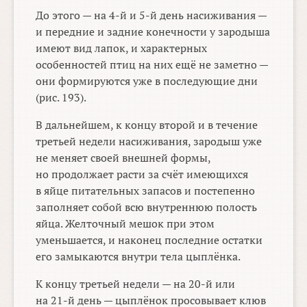
До этого — на
4-й
и
5-й
день насиживания —
и передние и задние конечности у зародыша
имеют вид лапок, и характерных
особенностей птиц на них ещё не заметно —
они формируются уже в последующие дни
(рис. 193).
В дальнейшем, к концу второй и в течение
третьей недели насиживания, зародыш уже
не меняет своей внешней формы,
но продолжает расти за счёт имеющихся
в яйце питательных запасов и постепенно
заполняет собой всю внутреннюю полость
яйца. Желточный мешок при этом
уменьшается, и наконец последние остатки
его замыкаются внутри тела цыплёнка.
К концу третьей недели — на
20-й
или
на
21-й
день — цыплёнок просовывает клюв