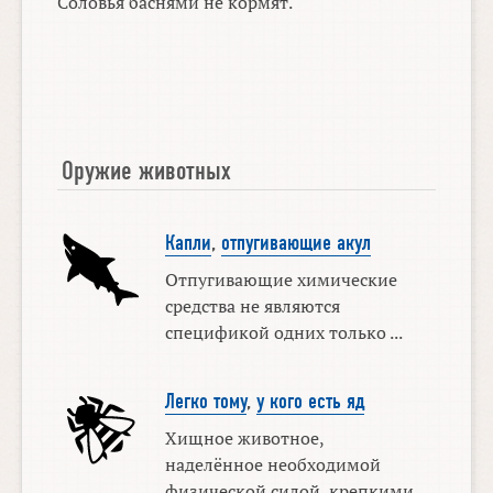
Соловья баснями не кормят.
Оружие животных
Капли
,
отпугивающие акул
Отпугивающие химические
средства не являются
спецификой одних только ...
Легко тому
,
у кого есть яд
Хищное животное,
наделённое необходимой
физической силой, крепкими