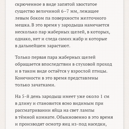
скрюченное в виде запятой хвостатое
существо величиной
6–7 мм,
лежащее
левым боком па поверхности желточного
мешка. В это время у зародыша намечается
несколько пар жаберных щелей, в которых,
однако, нет и следа самих жабр и которые
в дальнейшем зарастают.
Только первая пара жаберных щелей
обращается впоследствии в слуховой проход
и в таком виде остаётся у взрослой птицы.
Конечности в это время представлены
только зачатками.
На
5-й
день зародыш имеет уже около 1 см
в длину и становится ясно видимым при
рассматривании яйца на свет лампы
в тёмной комнате. Обыкновенно в это время
и производят осмотр яиц из-под наседки,