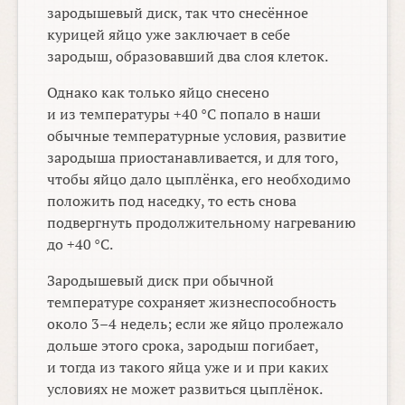
зародышевый диск, так что снесённое
курицей яйцо уже заключает в себе
зародыш, образовавший два слоя клеток.
Однако как только яйцо снесено
и из температуры +40
°
C попало в наши
обычные температурные условия, развитие
зародыша приостанавливается, и для того,
чтобы яйцо дало цыплёнка, его необходимо
положить под наседку, то есть снова
подвергнуть продолжительному нагреванию
до +40
°
C.
Зародышевый диск при обычной
температуре сохраняет жизнеспособность
около
3–4 недель;
если же яйцо пролежало
дольше этого срока, зародыш погибает,
и тогда из такого яйца уже и и при каких
условиях не может развиться цыплёнок.