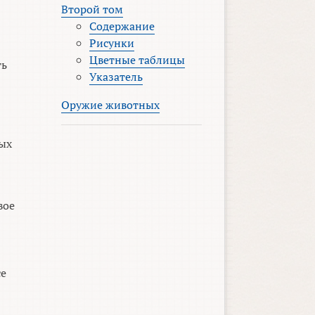
Второй том
Содержание
Рисунки
Цветные таблицы
ть
Указатель
Оружие животных
тых
вое
се