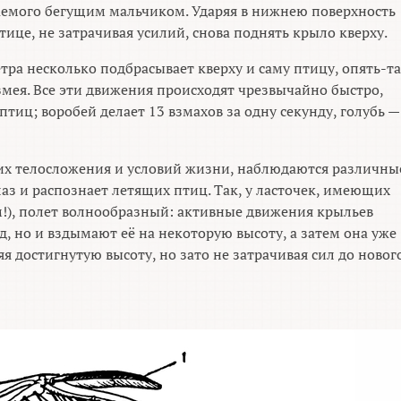
аемого бегущим мальчиком. Ударяя в нижнею поверхность
тице, не затрачивая усилий, снова поднять крыло кверху.
етра несколько подбрасывает кверху и саму птицу, опять-т
мея. Все эти движения происходят чрезвычайно быстро,
тиц; воробей делает 13 взмахов за одну секунду, голубь — 
 их телосложения и условий жизни, наблюдаются различны
аз и распознает летящих птиц. Так, у ласточек, имеющих
м!), полет волнообразный: активные движения крыльев
д, но и вздымают её на некоторую высоту, а затем она уже
я достигнутую высоту, но зато не затрачивая сил до новог