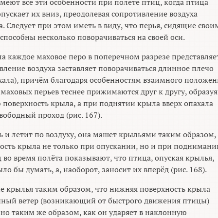
меют все эти особенности при полете птиц, когда птица
опускает их вниз, преодолевая сопротивление воздуха
а. Следует при этом иметь в виду, что перья, сидящие свои
способны несколько поворачиваться на своей оси.
а каждое маховое перо в поперечном разрезе представляе
вление воздуха заставляет поворачиваться длинное плечо
пахала), причём благодаря особенностям взаимного положен
маховых перьев теснее прижимаются друг к другу, образуя
оверхность крыла, а при поднятии крыла вверх опахала
вободный проход (рис. 167).
сь и летит по воздуху, она машет крыльями таким образом,
ость крыла не только при опускании, но и при поднимани
во время полёта показывают, что птица, опуская крылья,
о бы думать, а, наоборот, заносит их вперёд (рис. 168).
е крылья таким образом, что нижняя поверхность крыла
чный ветер (возникающий от быстрого движения птицы)
нно таким же образом, как он ударяет в наклонную