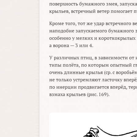
поверхность бумажного змея, запуск
крыльев, встречный ветер помогает п
Кроме того, тот же удар встречного в
наподобие запускаемого бумажного з
особенно у мелких и короткокрылых п
а ворона — 3 или 4.
У различных птиц, в зависимости от
типы полёта, по которым опытный гл
очень длинные крылья (ср. с воробьё
не только устремляют ласточку вперё
по инерции продвигается вперёд, теря
взмаха крыльев (рис. 169).