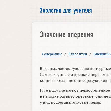
Зоология для учителя
Значение оперения
Содержание
/
Класс птиц
/
Внешний о
В разных частях туловища контурны
Самые крупные и крепкие перья мы н
конце её тела, где они образуют так 
И те и другие имеют первостепенное
не вполне развито оперение, они не 
у них подрезаны маховые перья.