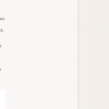
аки
8,
е
о