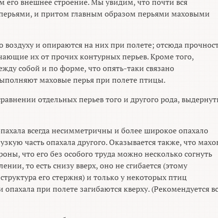
 его внешнее строение. Мы увидим, что почти вся
а перьями, и притом главным образом перьями маховыми
воздуху и опираются на них при полете; отсюда прочнос
ичающие их от прочих контурных перьев. Кроме того,
ежду собой и по форме, что опять-таки связано
выполняют маховые перья при полете птицы.
равнении отдельных перьев того и другого рода, выдерну
 опахала всегда несимметричны и более широкое опахало
узкую часть опахала другого. Оказывается также, что махо
роны, что его без особого труда можно несколько согнуть
нии, то есть снизу вверх, оно не сгибается (этому
 структура его стержня) и только у некоторых птиц
и опахала при полете загибаются кверху. (Рекомендуется в