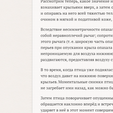
Рассмотрим теперь, какое значение и
взмахивает крыльями вверх, а затем 
и опираясь на него всей тяжестью тел
очином в мягкой и податливой коже, 
Вследствие несимметричности опахал
собой неравноплечий рычаг; сопроти
этого рычага (т. е. широкую часть о
перьев при опускании крыла опахала 
непроницаемую для воздуха нижнюю п
раздвигаются, предоставляя воздуху с
В то время, когда птица уже подняла
что воздух давит на нижнюю поверхн
крыльев. Моментальные снимки птиц 
не загребает ими назад, как можно был
Затем птица поворачивает опущенны
обращается наклонно вперёд и встре
ударяет в неё в этот момент соверше