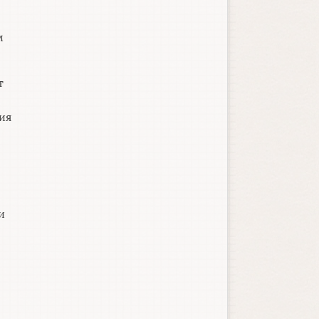
м
т
ия
и