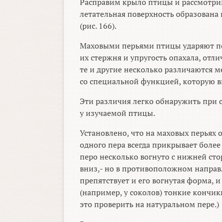
Расправим крыло птицы и рассмотрим
летательная поверхность образован
(рис. 166).
Маховыми перьями птицы ударяют по 
их стержня и упругость опахала, отл
те и другие несколько различаются м
со специальной функцией, которую 
Эти различия легко обнаружить при с
у изучаемой птицы.
Установлено, что на маховых перьях
одного пера всегда прикрывает более 
перо несколько вогнуто с нижней сто
вниз,- но в противоположном направле
препятствует и его вогнутая форма, и
(например, у соколов) тонкие кончик
это проверить на натуральном пере.)