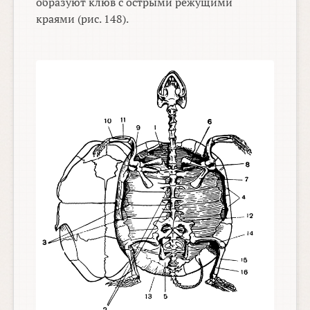
образуют клюв с острыми режущими
краями (рис. 148).