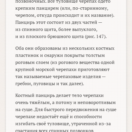
позвоночных. Все туловище черепах одето
крепким панцирем (или, по-старинному,
черепом, откуда происходит и их название).
Панцирь этот состоит из двух частей —
из спинного щита, более выпуклого,
и из плоского брюшного щита (рис. 147).
Оба они образованы из нескольких костных
пластинок и снаружи покрыты толстым
роговым слоем (из рогового вещества одной
крупной морской черепахи приготовляют
так называемые черепаховые изделия —
гребни, пуговицы и так далее).
Костный панцирь делает тело черепахи
очень тяжёлым, а потому и неповоротливым
на суше. Для быстрого передвижения на суше
черепахе недостаёт ещё и способности
изгибать своё туловище, утраченной из-за
срастания всех спинных позвонков