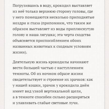
Погрузившись в воду, крокодил выставляет
из неё только верхнюю сторону головы, где
у него помещаются несколько приподнятые
ноздри и глаза (припомним, что таким же
образом выставляет из воды приплюснутую
голову и наша лягушка; эта черта сходства
объясняется приспособлением обоих
названных животных к сходным условиям
жизни).
Деятельную жизнь крокодилы начинают
вести большей частью с наступлением
темноты. Об их ночном образе жизни
свидетельствует и строение их зрачков: как
у нашей кошки, зрачок у крокодила днём
имеет вид узкой вертикальной щели,
а в темноте способен сильно расширяться
и улавливать слабые световые лучи.