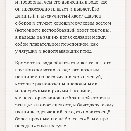
и проворны, чем его движения в воде, где
он превосходно плавает и ныряет. Его
длинный и мускулистый хвост сдавлен
с боков и служит хорошим рулевым веслом
(вспомните веслообразный хвост тритона),
а пальцы на задних ногах связаны между
собой плавательной перепонкой, как
у лягушки и водоплавающих птиц.
Кроме того, вода облегчает и вес тела этого
грузного животного, одетого кожным
панцирем из роговых щитков и чешуй,
которые расположены продольными
и поперечными рядами. На спине,
а у некоторых видов и с брюшной стороны
эти щитки окостеневают, и благодаря этому
панцирь, одевающий тело, становится ещё
более прочным и ещё более тяжёлым при
передвижении на суше.