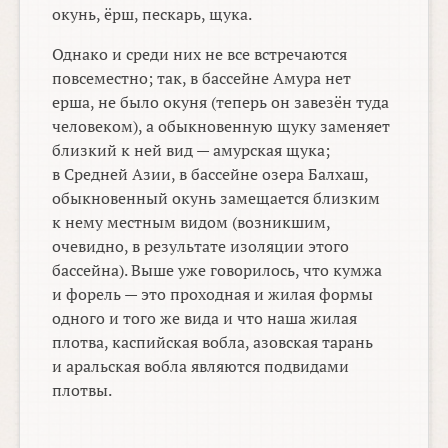
окунь, ёрш, пескарь, щука.
Однако и среди них не все встречаются
повсеместно; так, в бассейне Амура нет
ерша, не было окуня (теперь он завезён туда
человеком), а обыкновенную щуку заменяет
близкий к ней вид — амурская щука;
в Средней Азии, в бассейне озера Балхаш,
обыкновенный окунь замещается близким
к нему местным видом (возникшим,
очевидно, в результате изоляции этого
бассейна). Выше уже говорилось, что кумжа
и форель — это проходная и жилая формы
одного и того же вида и что наша жилая
плотва, каспийская вобла, азовская тарань
и аральская вобла являются подвидами
плотвы.