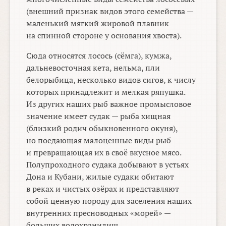
(внешний признак видов этого семейства —
маленький мягкий жировой плавник
на спинной стороне у основания хвоста).
Сюда относятся лосось (сёмга), кумжа,
дальневосточная кета, нельма, пли
белорыбица, несколько видов сигов, к числу
которых принадлежит и мелкая ряпушка.
Из других наших рыб важное промысловое
значение имеет судак — рыба хищная
(близкий родич обыкновенного окуня),
но поедающая малоценные виды рыб
и превращающая их в своё вкусное мясо.
Полупроходного судака добывают в устьях
Дона и Кубани, жилые судаки обитают
в реках и чистых озёрах и представляют
собой ценную породу для заселения наших
внутренних пресноводных «морей» —
больших водохранилищ.