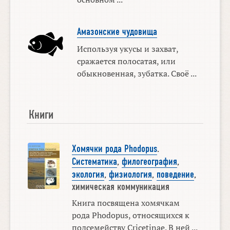
Амазонские чудовища
Используя укусы и захват,
сражается полосатая, или
обыкновенная, зубатка. Своё ...
Книги
Хомячки рода Phodopus
.
Систематика
,
филогеография
,
экология
,
физиология
,
поведение
,
химическая коммуникация
Книга посвящена хомячкам
рода Phodopus, относящихся к
подсемейству Cricetinae. В ней ...