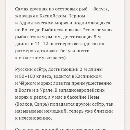
Самая крупная из осетровых рыб — белуга,
живущая в Каспийском, Чёрном
и Адриатическом морях и поднимающаяся
по Волге до Рыбинска и выше. Это огромная
рыба с тупым рылом, достигающая 8 м
длины и
11–12
центнеров веса (до таких
размеров доживают белуги почти
к столетнему возрасту).
Русский осётр, достигающий 2 м длины
и
80–100 кг
веса, водится в Каспийском
и Чёрном морях; ловится преимущественно
в Волге и в Урале. В западноевропейских
морях и реках, а у нас в бассейне Невы
(Волхов, Свирь) попадается другой осётр, так
называемый немецкий, теперь уже близкий
к исчезновению.
Севрюга величиной мало уступает осётру,