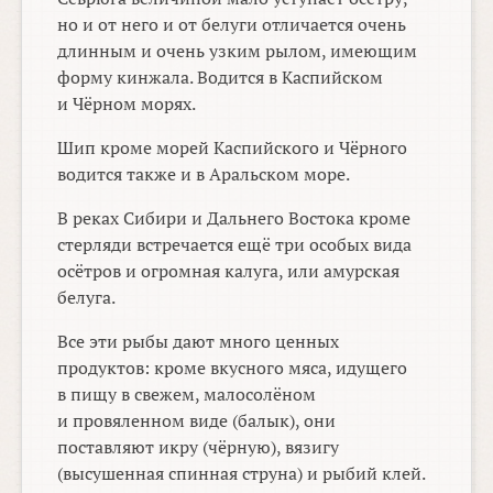
но и от него и от белуги отличается очень
длинным и очень узким рылом, имеющим
форму кинжала. Водится в Каспийском
и Чёрном морях.
Шип кроме морей Каспийского и Чёрного
водится также и в Аральском море.
В реках Сибири и Дальнего Востока кроме
стерляди встречается ещё три особых вида
осётров и огромная калуга, или амурская
белуга.
Все эти рыбы дают много ценных
продуктов: кроме вкусного мяса, идущего
в пищу в свежем, малосолёном
и провяленном виде (балык), они
поставляют икру (чёрную), вязигу
(высушенная спинная струна) и рыбий клей.