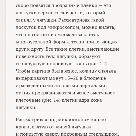
скоро появятся прозрачные плёнки — это
лоскутки верхнего слоя кожи, который
слинял у лягушки. Рассматривая такой
лоскуток под микроскопом, можно видеть,
что он состоит из множества клеток
многоугольной формы, тесно прилегающих
друг к другу. Все такие клетки, выстилающие
поверхность тела лягушки, образуют
её наружную покровную ткань (рис. 14).
Чтобы картина была яснее, кожицу сначала
выдерживают минут
15–20 в
блюдечке
с разведёнными лиловыми чернилами:
от них прокрашиваются и яснее выступают
клеточные (рис. 14) клетки ядра кожи
лягушки.
Рассматривая под микроскопом каплю
крови, взятую от живой лягушки
и покрытую сверху покровным стёклышком,