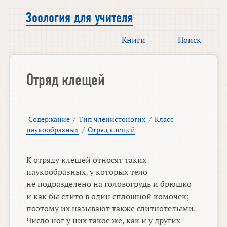
Зоология для учителя
Книги
Поиск
Отряд клещей
Содержание
/
Тип членистоногих
/
Класс
паукообразных
/
Отряд клещей
К отряду клещей относят таких
паукообразных, у которых тело
не подразделено на головогрудь и брюшко
и как бы слито в один сплошной комочек;
поэтому их называют также слитнотелыми.
Число ног у них такое же, как и у других