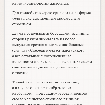
класс членистоногих животных.
Для трилобитов характерна овальная форма
тела с ярко выраженным метамерным
строением.
Двумя продольными бороздами их спинная
сторона разграничивалась на более
выпуклую среднюю часть и две боковые
(рис. 155). Спереди имелась пара усиков,
а все остальные многочисленные
конечности (не исключая и головных) имели
совершенно одинаковое двуветвистое
строение.
Трилобиты ползали по морскому дну,
а в случае опасности свёртывались
клубочком — под защиту твёрдых звеньев
своего членистого спинного панциря
(в таком виде они нередко встречаются