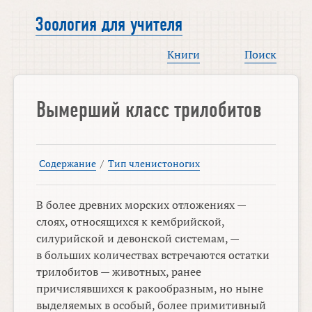
Зоология для учителя
Книги
Поиск
Вымерший класс трилобитов
Содержание
/
Тип членистоногих
В более древних морских отложениях —
слоях, относящихся к кембрийской,
силурийской и девонской системам, —
в больших количествах встречаются остатки
трилобитов — животных, ранее
причислявшихся к ракообразным, но ныне
выделяемых в особый, более примитивный