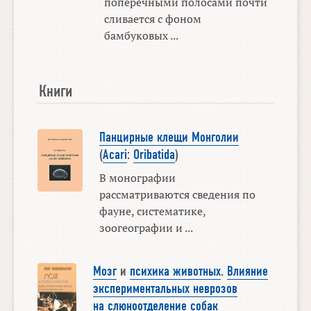
поперечными полосами почти
сливается с фоном
бамбуковых ...
Книги
Панцирные клещи Монголии
(
Acari
:
Oribatida
)
В монографии
рассматриваются сведения по
фауне, систематике,
зоогеографии и ...
Мозг
и
психика животных
.
Влияние
экспериментальных неврозов
на слюноотделение собак