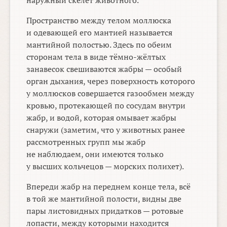
наружный скелет животного.
Пространство между телом моллюска
и одевающей его мантией называется
мантийной полостью. Здесь по обеим
сторонам тела в виде тёмно-жёлтых
занавесок свешиваются жабры — особый
орган дыхания, через поверхность которого
у моллюсков совершается газообмен между
кровью, протекающей по сосудам внутри
жабр, и водой, которая омывает жабры
снаружи (заметим, что у животных ранее
рассмотренных групп мы жабр
не наблюдаем, они имеются только
у высших кольчецов — морских полихет).
Впереди жабр на переднем конце тела, всё
в той же мантийной полости, видны две
пары листовидных придатков — ротовые
лопасти, между которыми находится