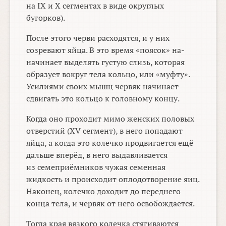
на IX и X сегментах в виде округлых
бугорков).
После этого черви расходятся, и у них
созревают яйца. В это время «поясок» на-
начинает выделять густую слизь, которая
образует вокруг тела кольцо, или «муфту».
Усилиями своих мышц червяк начинает
сдвигать это кольцо к головному концу.
Когда оно проходит мимо женских половых
отверстий (XV сегмент), в него попадают
яйца, а когда это колечко продвигается ещё
дальше вперёд, в него выдавливается
из семеприёмников чужая семенная
жидкость и происходит оплодотворение яиц.
Наконец, колечко доходит до переднего
конца тела, и червяк от него освобождается.
Тогда края вязкого колечка стягиваются