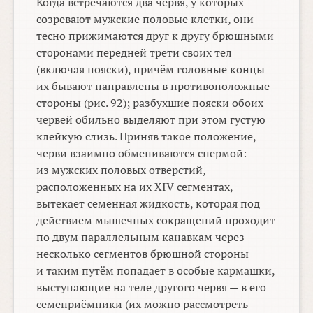
Когда встречаются два червя, у которых
созревают мужские половые клетки, они
тесно прижимаются друг к другу брюшными
сторонами передней трети своих тел
(включая пояски), причём головные концы
их бывают направлены в противоположные
стороны (рис. 92); разбухшие пояски обоих
червей обильно выделяют при этом густую
клейкую слизь. Приняв такое положение,
черви взаимно обмениваются спермой:
из мужских половых отверстий,
расположенных на их XIV сегментах,
вытекает семенная жидкость, которая под
действием мышечных сокращений проходит
по двум параллельным канавкам через
несколько сегментов брюшной стороны
и таким путём попадает в особые кармашки,
выступающие на теле другого червя — в его
семеприёмники (их можно рассмотреть