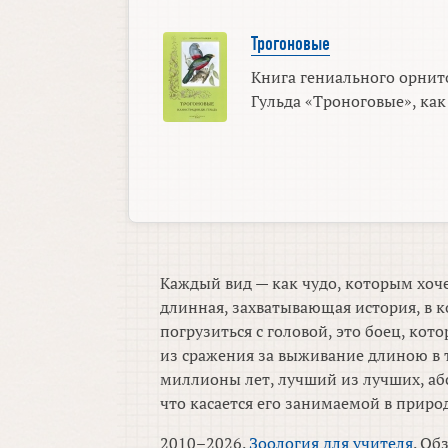
Трогоновые
Книга гениального орни
Гульда «Троноговые», как 
Каждый вид — как чудо, которым хоче
длинная, захватывающая история, в к
погрузиться с головой, это боец, ко
из сражения за выживание длиною в 
миллионы лет, лучший из лучших, аб
что касается его занимаемой в приро
2010–2026.
Зоология для учителя
. Об