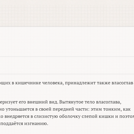
ющих в кишечнике человека, принадлежит также власоглав
еризует его внешний вид. Вытянутое тело власоглава,
о утоньшается в своей передней части: этим тонким, как
ко внедряется в слизистую оболочку слепой кишки и поэто
 поддаётся изгнанию.