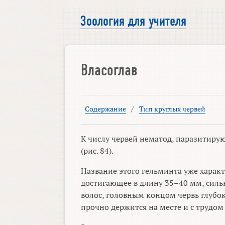
Зоология для учителя
Власоглав
Содержание
/
Тип круглых червей
К числу червей нематод, паразитиру
(рис. 84).
Название этого гельминта уже характ
достигающее в длину
35–40 мм,
сильн
волос, головным концом червь глубо
прочно держится на месте и с трудом