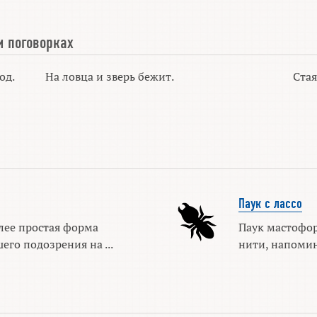
и поговорках
од.
На ловца и зверь бежит.
Стая
Паук с лассо
лее простая форма
Паук мастофо
его подозрения на ...
нити, напомин