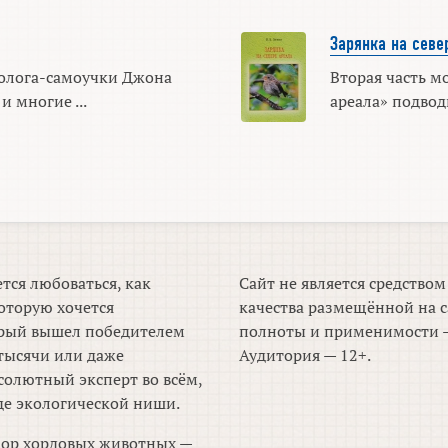
Зарянка на севе
толога-самоучки Джона
Вторая часть м
и многие ...
ареала» подводи
тся любоваться, как
Сайт не является средство
оторую хочется
качества размещённой на с
торый вышел победителем
полноты и применимости —
тысячи или даже
Аудитория — 12+.
солютный эксперт во всём,
де экологической ниши.
зор хордовых животных —