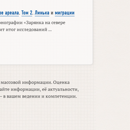
ре ареала
.
Том 2
.
Линька
и
миграции
онографии «Зарянка на севере
т итог исследований ...
м массовой информации. Оценка
айте информации, её актуальности,
 в вашем ведении и компетенции.