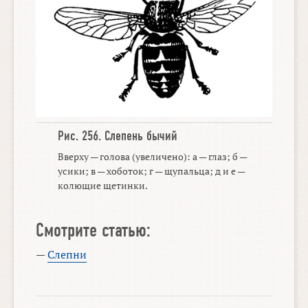
Рис. 256.
Слепень бычий
Вверху — голова (увеличено): а — глаз; б —
усики; в — хоботок; г — щупальца; д и е —
колющие щетинки.
Смотрите статью:
—
Слепни