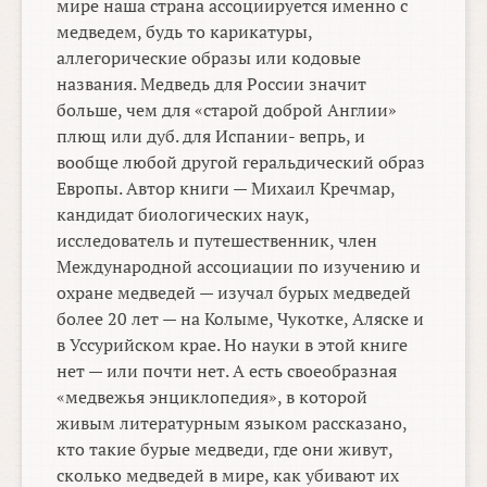
мире наша страна ассоциируется именно с
медведем, будь то карикатуры,
аллегорические образы или кодовые
названия. Медведь для России значит
больше, чем для «старой доброй Англии»
плющ или дуб. для Испании- вепрь, и
вообще любой другой геральдический образ
Европы. Автор книги — Михаил Кречмар,
кандидат биологических наук,
исследователь и путешественник, член
Международной ассоциации по изучению и
охране медведей — изучал бурых медведей
более 20 лет — на Колыме, Чукотке, Аляске и
в Уссурийском крае. Но науки в этой книге
нет — или почти нет. А есть своеобразная
«медвежья энциклопедия», в которой
живым литературным языком рассказано,
кто такие бурые медведи, где они живут,
сколько медведей в мире, как убивают их