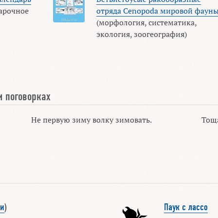
арочное
отряда Cenopoda мировой фаун
(морфология, систематика,
экология, зоогеография)
и поговорках
Не первую зиму волку зимовать.
Тоща
и
)
Паук с лассо