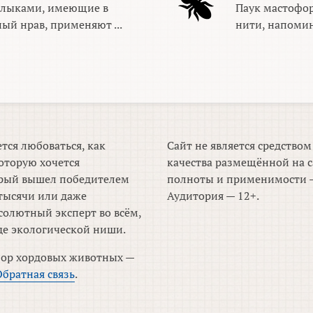
клыками, имеющие в
Паук мастофо
ый нрав, применяют ...
нити, напомин
тся любоваться, как
Сайт не является средство
оторую хочется
качества размещённой на с
торый вышел победителем
полноты и применимости —
тысячи или даже
Аудитория — 12+.
солютный эксперт во всём,
де экологической ниши.
зор хордовых животных —
Обратная связь
.