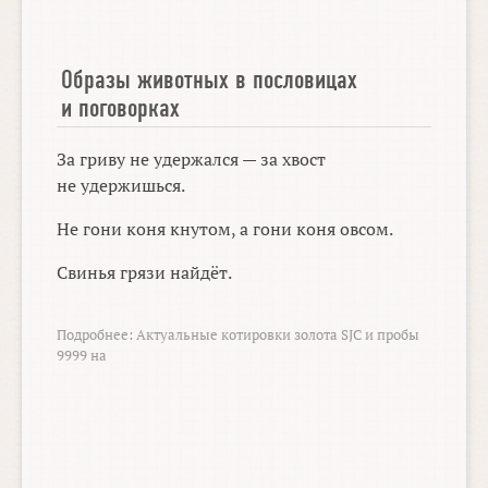
Образы животных в пословицах
и поговорках
За гриву не удержался — за хвост
не удержишься.
Не гони коня кнутом, а гони коня овсом.
Свинья грязи найдёт.
Подробнее:
Актуальные котировки золота SJC и пробы
9999 на